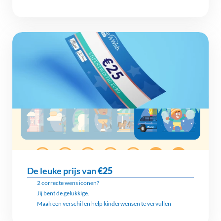
De leuke prijs van 
€25
2 correcte wens iconen?
Jij bent de gelukkige.
Maak een verschil en help kinderwensen te vervullen