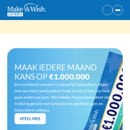
14 TREKKINGEN PER JAAR
UNIEKE WENSEN COMBINATIE
MET € 12,50 MAAK
MAAK IEDERE MAAND 
KANS OP
€1.000.000
De hoofdprijs winnen is natuurlijk fantastisch. Maar 
met een klein beetje geluk maak je ook al kans op hele 
gave andere prijzen. We hebben het prijzenpakket iedere 
trekking gevuld met fantastische geldbedragen en 
bijzondere cadeaus.
SPEEL MEE