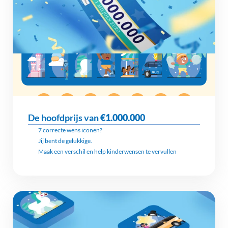
De hoofdprijs van 
€1.000.000
7 correcte wens iconen?
Jij bent de gelukkige.
Maak een verschil en help kinderwensen te vervullen